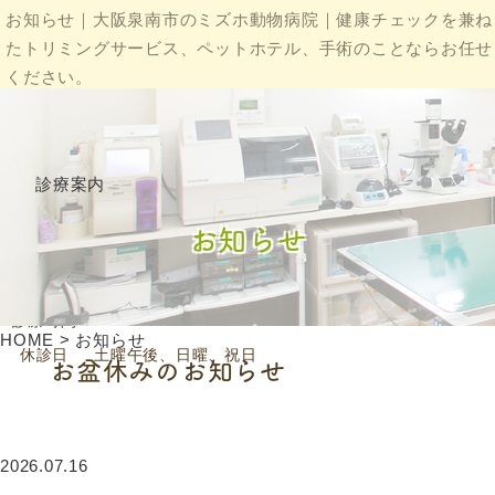
お知らせ｜大阪泉南市のミズホ動物病院｜健康チェックを兼ね
たトリミングサービス、ペットホテル、手術のことならお任せ
ください。
HOME
当院について
院長・スタッフ紹介
診療案内
ギャラリー
病院案内
お知らせ
大阪府泉南市樽井2丁目16番5号
診療時間
9:00~12:00 / 17:00~19:00
HOME
>
お知らせ
休診日
土曜午後、日曜、祝日
お盆休みのお知らせ
2026.07.16