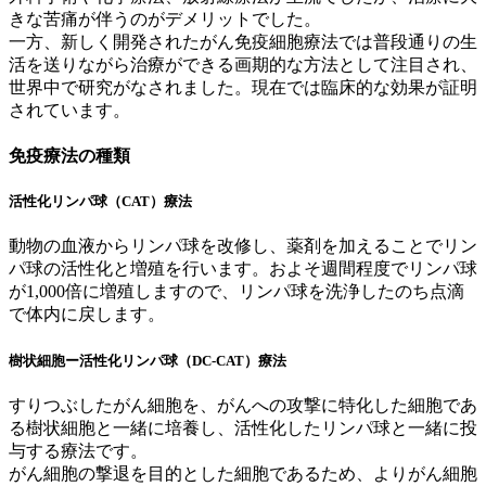
きな苦痛が伴うのがデメリットでした。
一方、新しく開発されたがん免疫細胞療法では普段通りの生
活を送りながら治療ができる画期的な方法として注目され、
世界中で研究がなされました。現在では臨床的な効果が証明
されています。
免疫療法の種類
活性化リンパ球（CAT）療法
動物の血液からリンパ球を改修し、薬剤を加えることでリン
パ球の活性化と増殖を行います。およそ週間程度でリンパ球
が1,000倍に増殖しますので、リンパ球を洗浄したのち点滴
で体内に戻します。
樹状細胞ー活性化リンパ球（DC-CAT）療法
すりつぶしたがん細胞を、がんへの攻撃に特化した細胞であ
る樹状細胞と一緒に培養し、活性化したリンパ球と一緒に投
与する療法です。
がん細胞の撃退を目的とした細胞であるため、よりがん細胞