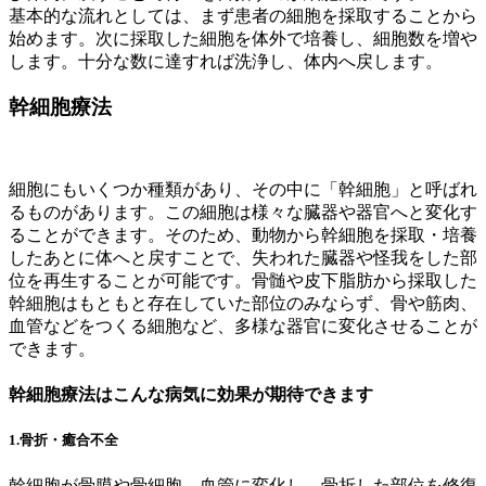
基本的な流れとしては、まず患者の細胞を採取することから
始めます。次に採取した細胞を体外で培養し、細胞数を増や
します。十分な数に達すれば洗浄し、体内へ戻します。
幹細胞療法
細胞にもいくつか種類があり、その中に「幹細胞」と呼ばれ
るものがあります。この細胞は様々な臓器や器官へと変化す
ることができます。そのため、動物から幹細胞を採取・培養
したあとに体へと戻すことで、失われた臓器や怪我をした部
位を再生することが可能です。骨髄や皮下脂肪から採取した
幹細胞はもともと存在していた部位のみならず、骨や筋肉、
血管などをつくる細胞など、多様な器官に変化させることが
できます。
幹細胞療法はこんな病気に効果が期待できます
1.骨折・癒合不全
幹細胞が骨膜や骨細胞、血管に変化し、骨折した部位を修復