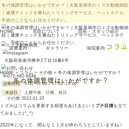
冬の体調管理はいかがですか？｜大阪泉南市のミズホ動物病院
｜健康チェックを兼ねたトリミングサービス、ペットホテル、
手術のことならお任せください。
HOME
当院について
院長・スタッフ紹介
コラム
診療案内
ギャラリー
病院案内
大阪府泉南市樽井2丁目16番5号
HOME
>
コラム
>
その他
>
冬の体調管理はいかがですか？
冬の体調管理はいかがですか？
診療時間
9:00~12:00 / 17:00~19:00
休診日
土曜午後、日曜、祝日
その他
2022.01.23
ミズホはコラムを更新する頻度をあげるという
プチ目標
を立て
てみました(^_^)
2022年になって、間もなく１月が終わろうとしていますね！